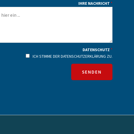
IHRE NACHRICHT
*
DATENSCHUTZ
*
ICH STIMME DER DATENSCHUTZERKLÄRUNG ZU.
SENDEN
A
L
T
E
R
N
A
T
I
V
E
: