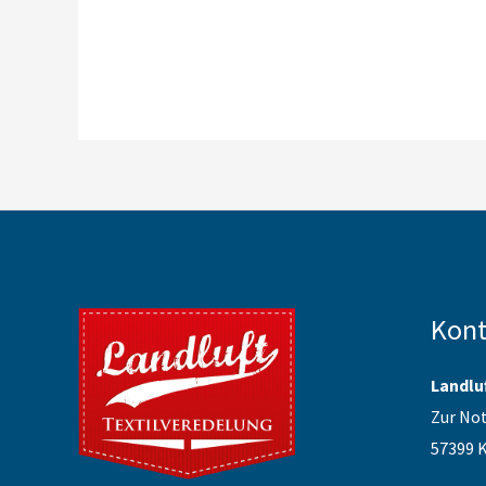
Kont
Landlu
Zur Not
57399 