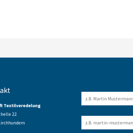
akt
ft Textilveredelung
helle 22
Kirchhundem