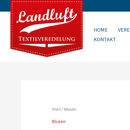
Zum
Inhalt
springen
HOME
VER
KONTAKT
Start
/ Blusen
Blusen