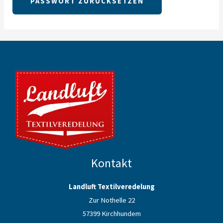
PASSWORT ZURÜCKSETZEN
A
l
t
e
r
n
a
t
i
v
e
Kontakt
:
Landluft Textilveredelung
Zur Nothelle 22
57399 Kirchhundem