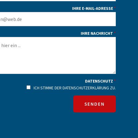
IHRE E-MAIL-ADRESSE
*
IHRE NACHRICHT
*
DATENSCHUTZ
*
ICH STIMME DER DATENSCHUTZERKLÄRUNG ZU.
SENDEN
A
L
T
E
R
N
A
T
I
V