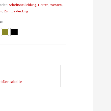
orien:
Arbeitsbekleidung
,
Herren
,
Westen
,
en
,
Zunftbekleidung
en
native:
rößentabelle.