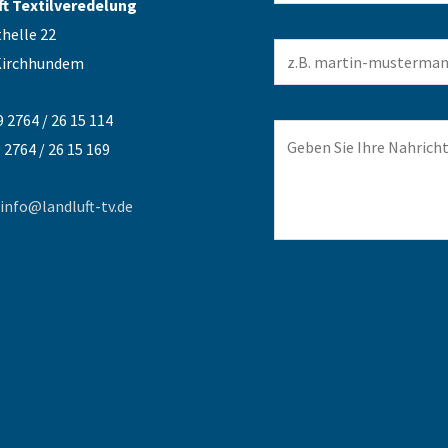
ft Textilveredelung
helle 22
Kirchhundem
9 2764 / 26 15 114
9 2764 / 26 15 169
info@landluft-tv.de