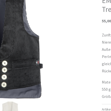
EM
Tr
55,0
Zunf
Niere
Außen
Perl
gleic
Rück
Mater
550 
Größ
Artik