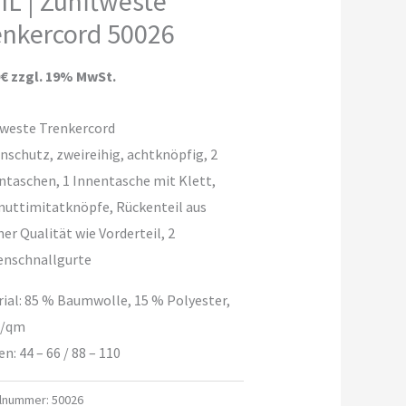
IL | Zunftweste
enkercord 50026
0€ zzgl. 19% MwSt.
tweste Trenkercord
nschutz, zweireihig, achtknöpfig, 2
taschen, 1 Innentasche mit Klett,
muttimitatknöpfe, Rückenteil aus
her Qualität wie Vorderteil, 2
enschnallgurte
ial:
85 % Baumwolle, 15 % Polyester,
g/qm
en:
44 – 66 / 88 – 110
elnummer:
50026