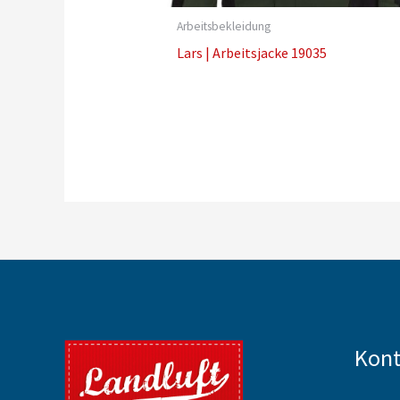
Arbeitsbekleidung
Lars | Arbeitsjacke 19035
Kont