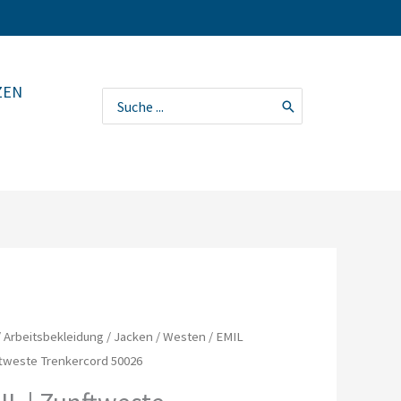
ZEN
Search
for:
/
Arbeitsbekleidung
/
Jacken
/
Westen
/ EMIL
ftweste Trenkercord 50026