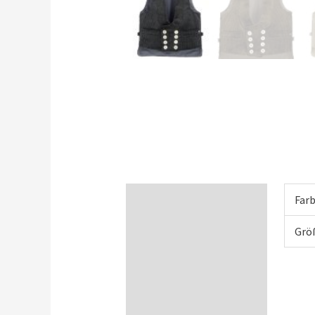
Zusätzliche
Far
Informationen
Grö
Größentabellen
Das kann die Kleidung