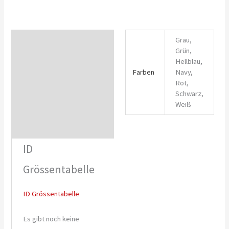
Alternative:
Grau,
Zusätzliche Informationen
Grün,
Hellblau,
ID Grössentabelle
Farben
Navy,
Rot,
Rezensionen (0)
Schwarz,
Weiß
ID
Grössentabelle
ID Grössentabelle
Es gibt noch keine