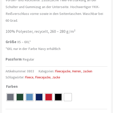
Vorder- und Rückseite. Zusätzliche Twill-Verstärkung an der
Schulter und Gummizug an der Unterseite. Hochwertiger YKK-
Reißverschluss vorne sowie in den Seitentaschen. Waschbar bei
60 Grad.
100% Polyester, recycelt, 260 – 280 g/m²
Größe
XS – 6XL*
*6XL nur in der Farbe Navy erhältlich
Passform
Regular
Artikelnummer:
0803
Kategorien:
Fleecejacke
,
Herren
,
Jacken
Schlagwörter:
Fleece
,
Fleecejacke
,
Jacke
Farben